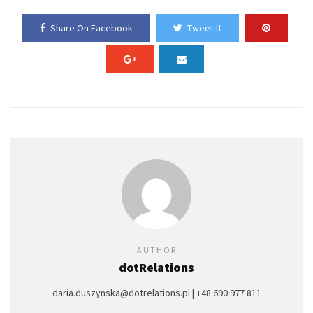
Share On Facebook
Tweet It
AUTHOR
dotRelations
daria.duszynska@dotrelations.pl | +48 690 977 811