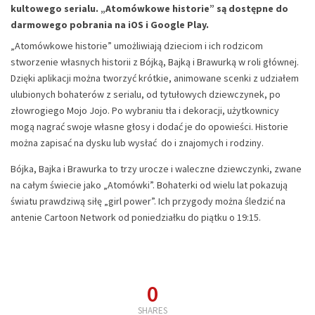
kultowego serialu. „Atomówkowe historie” są dostępne do
darmowego pobrania na iOS i Google Play.
„Atomówkowe historie” umożliwiają dzieciom i ich rodzicom
stworzenie własnych historii z Bójką, Bajką i Brawurką w roli głównej.
Dzięki aplikacji można tworzyć krótkie, animowane scenki z udziałem
ulubionych bohaterów z serialu, od tytułowych dziewczynek, po
złowrogiego Mojo Jojo. Po wybraniu tła i dekoracji, użytkownicy
mogą nagrać swoje własne głosy i dodać je do opowieści. Historie
można zapisać na dysku lub wysłać do i znajomych i rodziny.
Bójka, Bajka i Brawurka to trzy urocze i waleczne dziewczynki, zwane
na całym świecie jako „Atomówki”. Bohaterki od wielu lat pokazują
światu prawdziwą siłę „girl power”. Ich przygody można śledzić na
antenie Cartoon Network od poniedziałku do piątku o 19:15.
0
SHARES