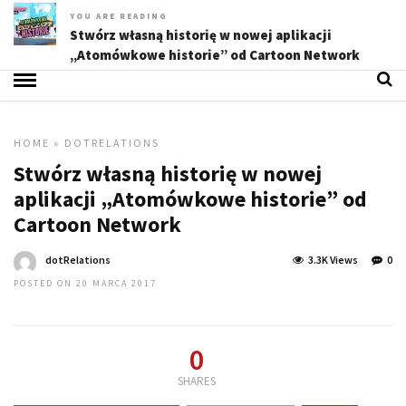
HOME
»
DOTRELATIONS
Stwórz własną historię w nowej
aplikacji „Atomówkowe historie” od
Cartoon Network
dotRelations
3.3K Views
0
POSTED ON 20 MARCA 2017
0
SHARES